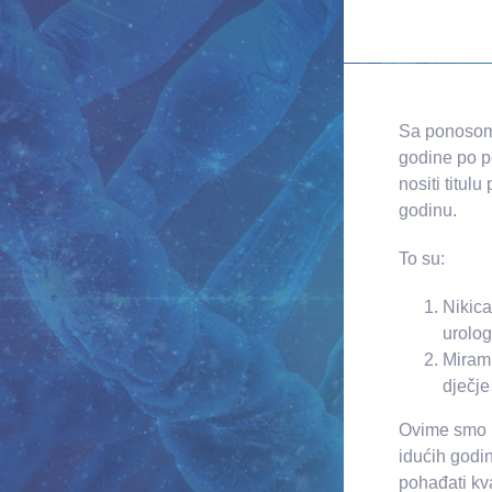
Sa ponosom 
godine po p
nositi titul
godinu.
To su:
Nikica
urolog
Miram 
dječje
Ovime smo u
idućih godin
pohađati kv