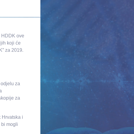
ta HDDK ove
ih koji će
DK” za 2019.
 odjelu za
a
skopije za
 Hrvatska i
 bi mogli