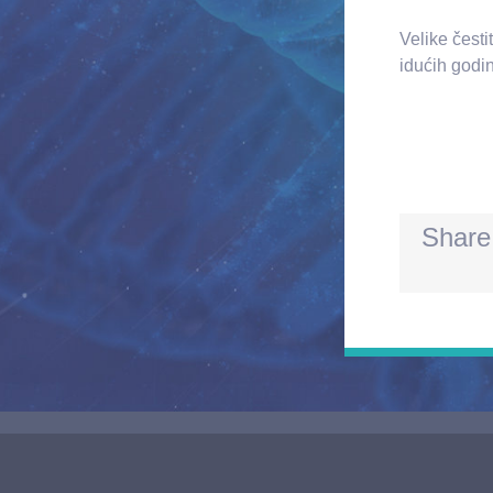
Velike čest
idućih godin
Share 