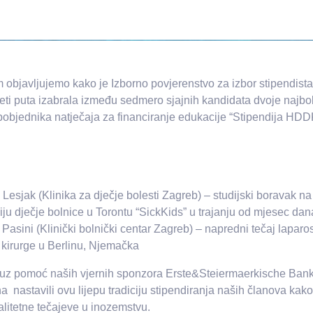
objavljujemo kako je Izborno povjerenstvo za izbor stipendis
eti puta izabrala između sedmero sjajnih kandidata dvoje najbolj
u pobjednika natječaja za financiranje edukacije “Stipendija HD
 Lesjak (Klinika za dječje bolesti Zagreb) – studijski boravak na
iju dječje bolnice u Torontu “SickKids” u trajanju od mjesec dan
Pasini (Klinički bolnički centar Zagreb) – napredni tečaj laparo
 kirurge u Berlinu, Njemačka
z pomoć naših vjernih sponzora Erste&Steiermaerkische Bank
a nastavili ovu lijepu tradiciju stipendiranja naših članova kako
alitetne tečajeve u inozemstvu.