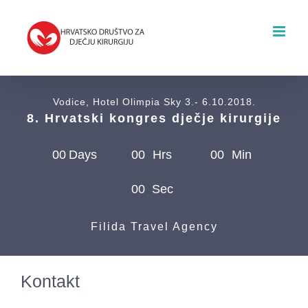
Skip
to
content
Vodice, Hotel Olimpia Sky 3.- 6.10.2018.
8. Hrvatski kongres dječje kirurgije
0
0
Days
0
0
Hrs
0
0
Min
0
0
Sec
Filida Travel Agency
Kontakt