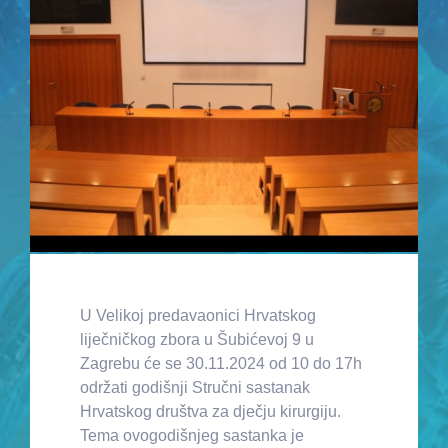
U Velikoj predavaonici Hrvatskog
liječničkog zbora u Šubićevoj 9 u
Zagrebu će se 30.11.2024 od 10 do 17h
održati godišnji Stručni sastanak
Hrvatskog društva za dječju kirurgiju.
Tema ovogodišnjeg sastanka je