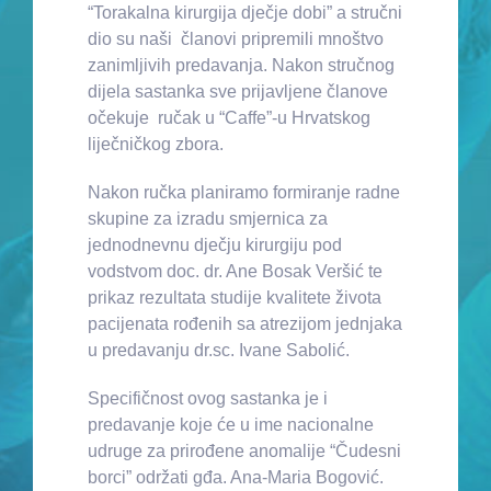
“Torakalna kirurgija dječje dobi” a stručni
dio su naši članovi pripremili mnoštvo
zanimljivih predavanja. Nakon stručnog
dijela sastanka sve prijavljene članove
očekuje ručak u “Caffe”-u Hrvatskog
liječničkog zbora.
Nakon ručka planiramo formiranje radne
skupine za izradu smjernica za
jednodnevnu dječju kirurgiju pod
vodstvom doc. dr. Ane Bosak Veršić te
prikaz rezultata studije kvalitete života
pacijenata rođenih sa atrezijom jednjaka
u predavanju dr.sc. Ivane Sabolić.
Specifičnost ovog sastanka je i
predavanje koje će u ime nacionalne
udruge za prirođene anomalije “Čudesni
borci” održati gđa. Ana-Maria Bogović.