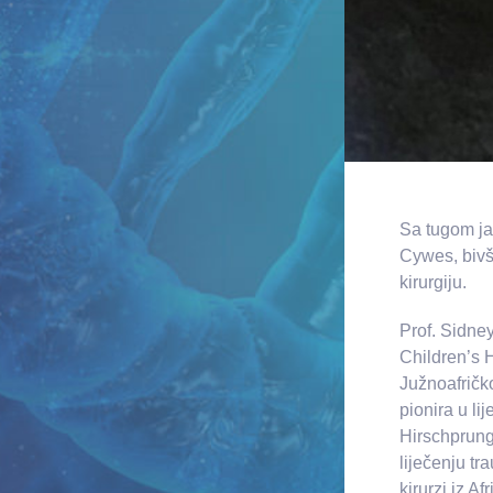
Sa tugom jav
Cywes, bivš
kirurgiju.
Prof. Sidne
Children’s H
Južnoafričko
pionira u l
Hirschprungo
liječenju t
kirurzi iz A