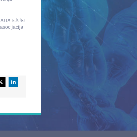
g prijatelja
 asocijacija