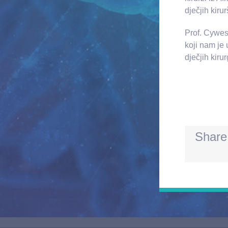
dječjih kiru
Prof. Cywes-
koji nam je 
dječjih kir
Share 