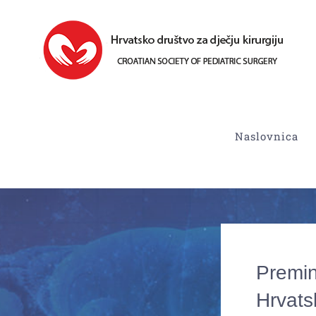
Skip
to
content
Naslovnica
Premin
Hrvats