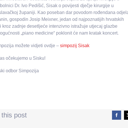
bolnici Dr. Ivo Pedišić, Sisak o povijesti dječje kirurgije u
lavačkoj županiji. Kao poseban dar povodom rođendana odjel
nin, gospodin Josip Meixner, jedan od najpoznatijih hrvatskih
ji kroz zadnje desetljeće intenzivno istražuje utjecaj glazbe
mogućnosti „piano medicine“ poklonit će nam kratak koncert.
pozija možete vidjeti ovdje –
simpozij Sisak
as očekujemo u Sisku!
ski odbor Simpozija
this post