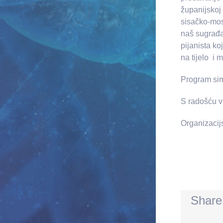
županijskoj 
sisačko-mos
naš sugrađa
pijanista ko
na tijelo i 
Program sim
S radošću v
Organizacij
Share 