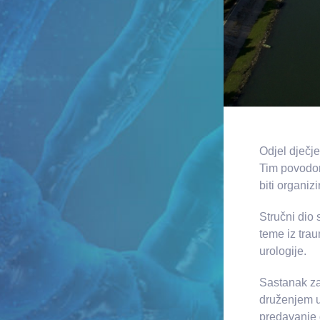
Odjel dječje
Tim povodom
biti organi
Stručni dio
teme iz tra
urologije.
Sastanak za
druženjem u
predavanje d