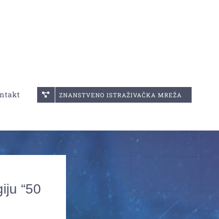
ntakt
ZNANSTVENO ISTRAŽIVAČKA MREŽA
iju “50