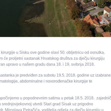
 kirurgije u Sisku ove godine slavi 50. obljetnicu od osnutka.
 će proljetni sastanak Hrvatskog društva za dječju kirurgiju
ziran upravo u našem gradu dana 18. i 19. svibnja 2018.
 sastanka je predviđen za subotu 19.5. 2018. godine uz izabrane
umatologije, abdominalne i novorođenačke kirurgije te
počinjemo u popodnevnim satima u petak 18.5. 2018. zajedni
 srednjovjekovnoj utvrdi Stari grad Sisak uz prigodno
r. Miroslava Petračića, voditelja odjela za dječju kirurgiju u