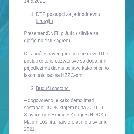
14.5.2021
DTP postupci za jednodnevnu
kirurgiju
Prezenter :Dr. Filip Jurić (Klinika za
dječje bolesti Zagreb)
Dr. Jurić je naveo predložene nove DTP
postupke te je pozvao sve sa dodatnim
prijedlozima da mu se jave kako bi on to
iskomunicirao sa HZZO-om.
Budući sastanci
– dogovoreno je kako ćemo imati
sastanak HDDK krajem rujna 2021. u
Slavonskom Brodu te Kongres HDDK u
Malom Lošinju, najvjerojatnije u svibnju
2021