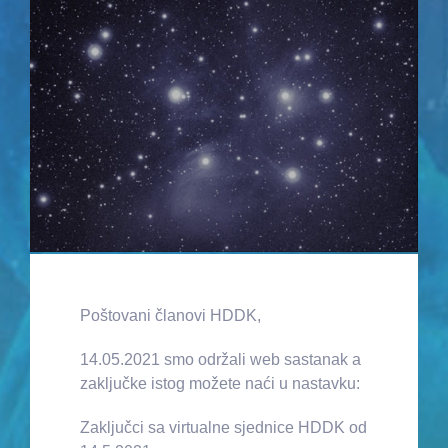
Poštovani članovi HDDK,
14.05.2021 smo održali web sastanak a
zaključke istog možete naći u nastavku:
Zaključci sa virtualne sjednice HDDK od