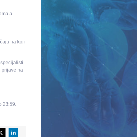
nama a
čaju na koji
specijalisti
 prijave na
o 23:59.