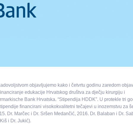
zadovoljstvom objavljujemo kako i četvrtu godinu zaredom obja
financiranje edukacije Hrvatskog društva za dječju kirurgiju i
rmarkische Bank Hrvatska. “Stipendija HDDK”. U protekle tri g
ipendije financirani visokokvalitetni tečajevi u inozemstvu za š
15. Dr. Marčec i Dr. Sršen Medančić, 2016. Dr. Balaban i Dr. Sab
Kiš i Dr. Jukić).