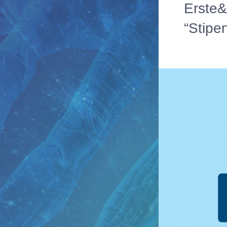
Erste&
“Stipe