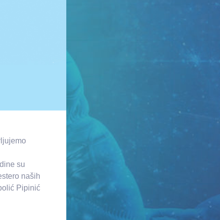
vljujemo
odine su
estero naših
olić Pipinić