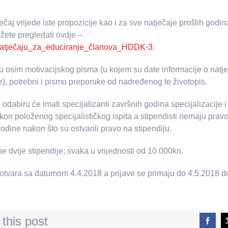
ečaj vrijede iste propozicije kao i za sve natječaje prošlih godi
žete pregledati ovdje –
natječaju_za_educiranje_članova_HDDK-3
.
u osim motivacijskog pisma (u kojem su date informacije o natje
je), potrebni i pismo preporuke od nadređenog te životopis.
 odabiru će imati specijalizanti završnih godina specijalizacije i 
kon položenog specijalističkog ispita a stipendisti nemaju pravo
 godine nakon što su ostvarili pravo na stipendiju.
se dvije stipendije; svaka u vrijednosti od 10 000kn.
 otvara sa datumom 4.4.2018 a prijave se primaju do 4.5.2018 d
this post