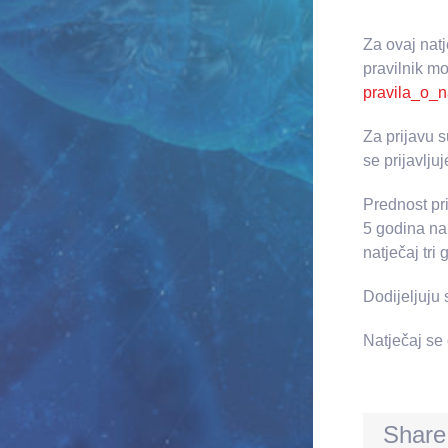
Za ovaj natj
pravilnik mo
pravila_o_
Za prijavu s
se prijavlju
Prednost pri
5 godina na
natječaj tri
Dodijeljuju 
Natječaj se
Share 